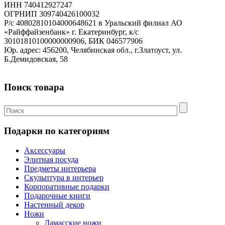
ИНН 740412927247
ОГРНИП 309740426100032
Р/с 40802810104000648621 в Уральский филиал АО
«Райффайзенбанк» г. Екатеринбург, к/с
30101810100000000906, БИК 046577906
Юр. адрес: 456200, Челябинская обл., г.Златоуст, ул.
Б.Демидовская, 58
Поиск товара
Подарки по категориям
Аксессуары
Элитная посуда
Предметы интерьера
Скульптура в интерьер
Корпоративные подарки
Подарочные книги
Настенный декор
Ножи
Дамасские ножи