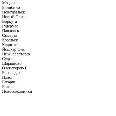
Моздок
Билибино
Новоуральск
Новый Оскол
Воркута
Гудермес
Павловск
Сысерть
Козельск
Кадников
Йошкар-Ола
Нижневартовск
Суджа
Шарыпово
Оленегорск-1
Богородск
Пласт
Гагарин
Белово
Новосокольники