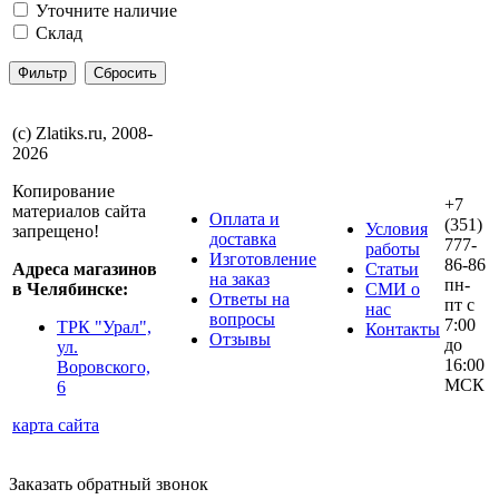
Уточните наличие
Склад
(с) Zlatiks.ru, 2008-
2026
Копирование
+7
материалов сайта
Оплата и
(351)
Условия
запрещено!
доставка
777-
работы
Изготовление
86-86
Адреса магазинов
Статьи
на заказ
пн-
в Челябинске:
СМИ о
Ответы на
пт с
нас
вопросы
7:00
ТРК "Урал",
Контакты
Отзывы
до
ул.
16:00
Воровского,
МСК
6
карта сайта
Заказать обратный звонок