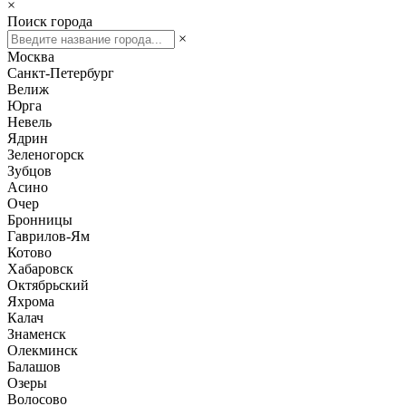
×
Поиск города
×
Москва
Санкт-Петербург
Велиж
Юрга
Невель
Ядрин
Зеленогорск
Зубцов
Асино
Очер
Бронницы
Гаврилов-Ям
Котово
Хабаровск
Октябрьский
Яхрома
Калач
Знаменск
Олекминск
Балашов
Озеры
Волосово