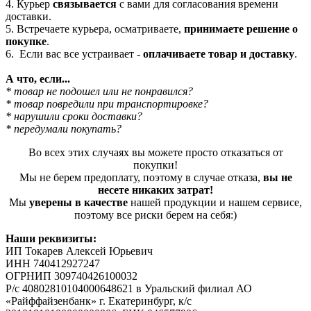
4. Курьер
связывается
с вами для согласования времени
доставки.
5. Встречаете курьера, осматриваете,
принимаете решение о
покупке
.
6. Если вас все устраивает -
оплачиваете товар и доставку
.
А что, если...
* товар не подошел или не понравился?
* товар повредили при транспортировке?
* нарушили сроки доставки?
* передумали покупать?
Во всех этих случаях вы можете просто отказаться от
покупки!
Мы не берем предоплату, поэтому в случае отказа,
вы не
несете никаких затрат!
Мы
уверены в качестве
нашей продукции и нашем сервисе,
поэтому все риски берем на себя:)
Наши реквизиты:
ИП Токарев Алексей Юрьевич
ИНН 740412927247
ОГРНИП 309740426100032
Р/с 40802810104000648621 в Уральский филиал АО
«Райффайзенбанк» г. Екатеринбург, к/с