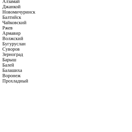
Алзамай
Джанкой
Новомичуринск
Балтийск
Чайковский
Ржев
Армавир
Волжский
Бугуруслан
Суворов
Зерноград
Барыш
Балей
Балашиха
Воронеж
Прохладный