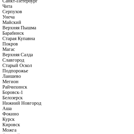
Санкт-Петербург
Чита
Серпухов
Унеча
Майский
Верхняя Пышма
Барабинск
Старая Купавна
Покров
Магас
Верхняя Салда
Славгород
Старый Оскол
Подпорожье
Лаишево
Мегион
Райчихинск
Боровск-1
Белозерск
Нижний Новгород
Аша
Фокино
Курск
Кировск
Можга