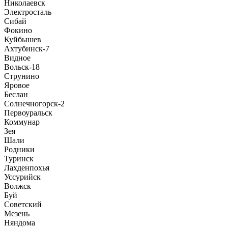
Николаевск
Электросталь
Сибай
Фокино
Куйбышев
Ахтубинск-7
Видное
Вольск-18
Струнино
Яровое
Беслан
Солнечногорск-2
Первоуральск
Коммунар
Зея
Шали
Родники
Туринск
Лахденпохья
Уссурийск
Волжск
Буй
Советский
Мезень
Няндома