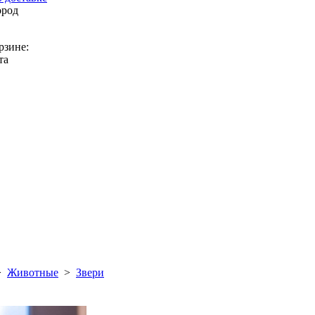
ород
рзине:
та
>
Животные
>
Звери