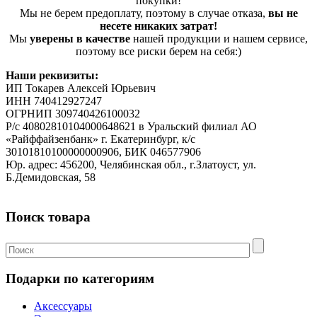
покупки!
Мы не берем предоплату, поэтому в случае отказа,
вы не
несете никаких затрат!
Мы
уверены в качестве
нашей продукции и нашем сервисе,
поэтому все риски берем на себя:)
Наши реквизиты:
ИП Токарев Алексей Юрьевич
ИНН 740412927247
ОГРНИП 309740426100032
Р/с 40802810104000648621 в Уральский филиал АО
«Райффайзенбанк» г. Екатеринбург, к/с
30101810100000000906, БИК 046577906
Юр. адрес: 456200, Челябинская обл., г.Златоуст, ул.
Б.Демидовская, 58
Поиск товара
Подарки по категориям
Аксессуары