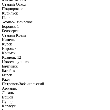
Старый Оскол
Подпорожье
Курильск
Павлово
Усолье-Сибирское
Боровск-1
Белозерск
Старый Крым
Кинель
Курск
Кировск
Крымск
Кузнецк-12
Новомичуринск
Балтийск
Батайск
Бирск
Ржев
Петровск-Забайкальский
Армавир
Лагань
Ершов
Суворов
Карасук