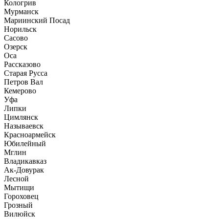
Кологрив
Мурманск
Мариинский Посад
Норильск
Сасово
Озерск
Оса
Рассказово
Старая Русса
Петров Вал
Кемерово
Уфа
Липки
Цимлянск
Называевск
Красноармейск
Юбилейный
Мглин
Владикавказ
Ак-Довурак
Лесной
Мытищи
Гороховец
Грозный
Вилюйск