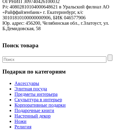
ОГРНИП 309740426100032
Р/с 40802810104000648621 в Уральский филиал АО
«Райффайзенбанк» г. Екатеринбург, к/с
30101810100000000906, БИК 046577906
Юр. адрес: 456200, Челябинская обл., г.Златоуст, ул.
Б.Демидовская, 58
Поиск товара
Подарки по категориям
Аксессуары
Элитная посуда
Предметы интерьера
Скульптура в интерьер
Корпоративные подарки
Подарочные книги
Настенный декор
Ножи
Религия