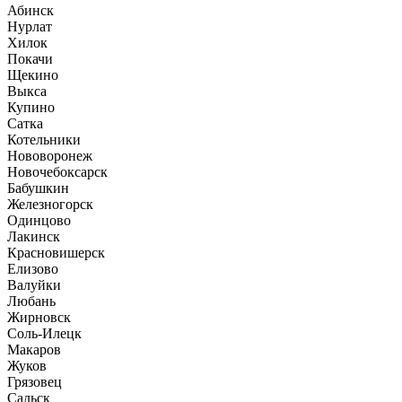
Абинск
Нурлат
Хилок
Покачи
Щекино
Выкса
Купино
Сатка
Котельники
Нововоронеж
Новочебоксарск
Бабушкин
Железногорск
Одинцово
Лакинск
Красновишерск
Елизово
Валуйки
Любань
Жирновск
Соль-Илецк
Макаров
Жуков
Грязовец
Сальск