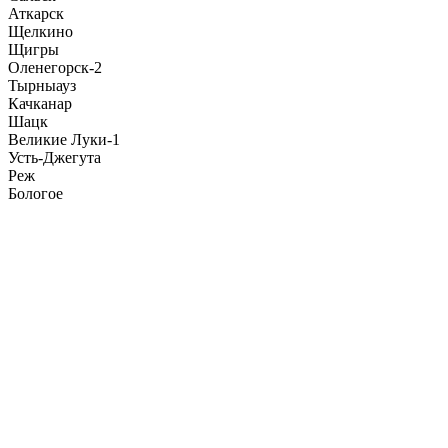
Аткарск
Щелкино
Щигры
Оленегорск-2
Тырныауз
Качканар
Шацк
Великие Луки-1
Усть-Джегута
Реж
Бологое