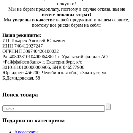
покупки!
Мы не берем предоплату, поэтому в случае отказа,
вы не
несете никаких затрат!
Мы
уверены в качестве
нашей продукции и нашем сервисе,
поэтому все риски берем на себя:)
Наши реквизиты:
ИП Токарев Алексей Юрьевич
ИНН 740412927247
ОГРНИП 309740426100032
Р/с 40802810104000648621 в Уральский филиал АО
«Райффайзенбанк» г. Екатеринбург, к/с
30101810100000000906, БИК 046577906
Юр. адрес: 456200, Челябинская обл., г.Златоуст, ул.
Б.Демидовская, 58
Поиск товара
Подарки по категориям
Аксессуары