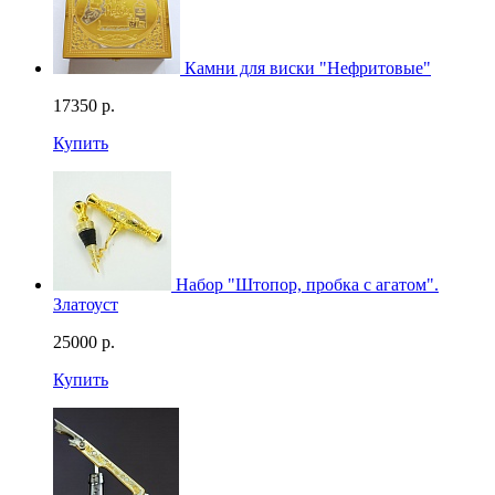
Камни для виски "Нефритовые"
17350
р.
Купить
Набор "Штопор, пробка с агатом".
Златоуст
25000
р.
Купить