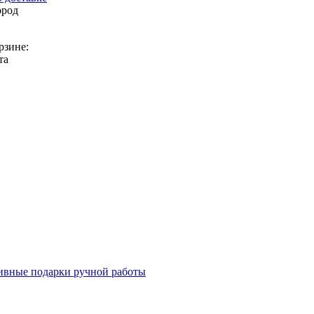
ород
рзине:
та
вные подарки ручной работы