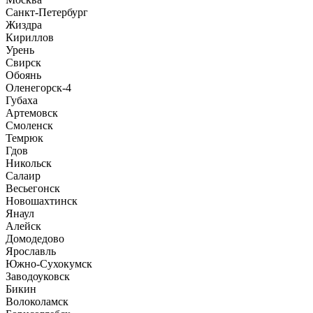
Санкт-Петербург
Жиздра
Кириллов
Урень
Свирск
Обоянь
Оленегорск-4
Губаха
Артемовск
Смоленск
Темрюк
Гдов
Никольск
Салаир
Весьегонск
Новошахтинск
Янаул
Алейск
Домодедово
Ярославль
Южно-Сухокумск
Заводоуковск
Бикин
Волоколамск