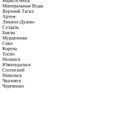
Борисоглебск
Минеральные Воды
Верхний Тагил
Артем
Ликино-Дулево
Суздаль
Бавлы
Муравленко
Саки
Короча
Тосно
Нолинск
Южноуральск
Сосенский
Никольск
Чкаловск
Черемхово