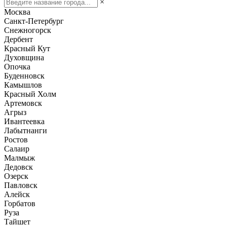
×
Москва
Санкт-Петербург
Снежногорск
Дербент
Красный Кут
Духовщина
Опочка
Буденновск
Камышлов
Красный Холм
Артемовск
Агрыз
Ивантеевка
Лабытнанги
Ростов
Салаир
Малмыж
Дедовск
Озерск
Павловск
Алейск
Горбатов
Руза
Тайшет