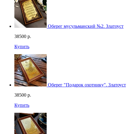
Оберег мусульманский №2. Златоуст
38500
р.
Купить
Оберег "Подарок охотнику". Златоуст
38500
р.
Купить