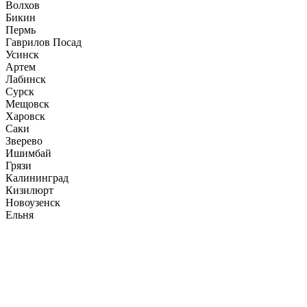
Волхов
Бикин
Пермь
Гаврилов Посад
Усинск
Артем
Лабинск
Сурск
Мещовск
Харовск
Саки
Зверево
Ишимбай
Грязи
Калининград
Кизилюрт
Новоузенск
Ельня