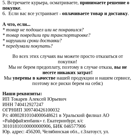
5. Встречаете курьера, осматриваете,
принимаете решение о
покупке
.
6. Если вас все устраивает -
оплачиваете товар и доставку
.
А что, если...
* товар не подошел или не понравился?
* товар повредили при транспортировке?
* нарушили сроки доставки?
* передумали покупать?
Во всех этих случаях вы можете просто отказаться от
покупки!
Мы не берем предоплату, поэтому в случае отказа,
вы не
несете никаких затрат!
Мы
уверены в качестве
нашей продукции и нашем сервисе,
поэтому все риски берем на себя:)
Наши реквизиты:
ИП Токарев Алексей Юрьевич
ИНН 740412927247
ОГРНИП 309740426100032
Р/с 40802810104000648621 в Уральский филиал АО
«Райффайзенбанк» г. Екатеринбург, к/с
30101810100000000906, БИК 046577906
Юр. адрес: 456200, Челябинская обл., г.Златоуст, ул.