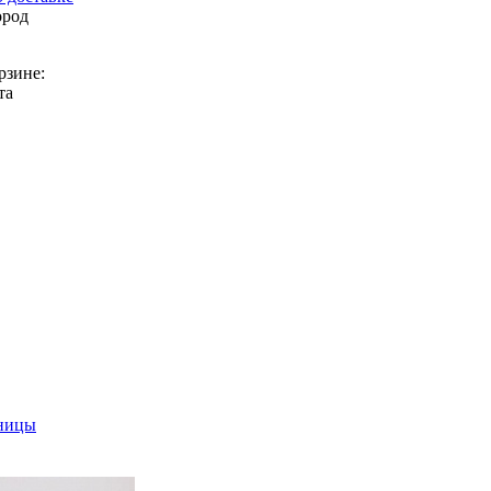
ород
рзине:
та
ницы