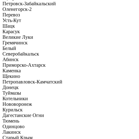
Петровск-Забайкальский
Оленегорск-2
Перевоз
Усть-Кут
Шацк
Карасук
Великие Луки
Гремячинск
Белый
Северобайкальск
Абинск
Приморско-Ахтарск
Каменка
Щекино
Петропавловск-Камчатский
Донецк
Туймазы
Котельники
Нововоронеж
Курильск
Дагестанские Огни
Тюмень
Одинцово
Лакинск
Старый Крым