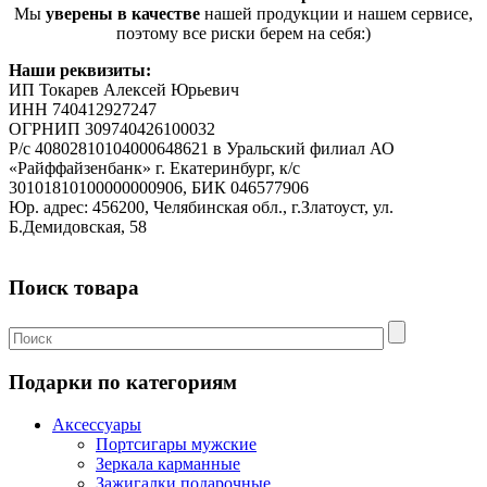
Мы
уверены в качестве
нашей продукции и нашем сервисе,
поэтому все риски берем на себя:)
Наши реквизиты:
ИП Токарев Алексей Юрьевич
ИНН 740412927247
ОГРНИП 309740426100032
Р/с 40802810104000648621 в Уральский филиал АО
«Райффайзенбанк» г. Екатеринбург, к/с
30101810100000000906, БИК 046577906
Юр. адрес: 456200, Челябинская обл., г.Златоуст, ул.
Б.Демидовская, 58
Поиск товара
Подарки по категориям
Аксессуары
Портсигары мужские
Зеркала карманные
Зажигалки подарочные