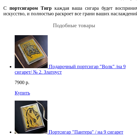
С
портсигаром Тигр
каждая ваша сигара будет восприним
искусство, и полностью раскроет все грани ваших наслаждени
Подобные товары
Подарочный портсигар "Волк" /на 9
сигарет/ № 2. Златоуст
7900
р.
Купить
Портсигар "Пантера" / на 9 сигарет