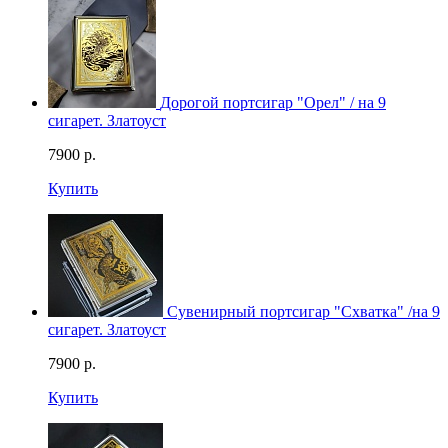
Дорогой портсигар "Орел" / на 9
сигарет. Златоуст
7900
р.
Купить
Сувенирный портсигар "Схватка" /на 9
сигарет. Златоуст
7900
р.
Купить