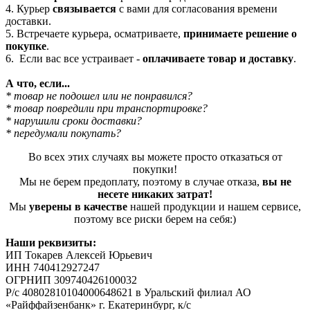
4. Курьер
связывается
с вами для согласования времени
доставки.
5. Встречаете курьера, осматриваете,
принимаете решение о
покупке
.
6. Если вас все устраивает -
оплачиваете товар и доставку
.
А что, если...
* товар не подошел или не понравился?
* товар повредили при транспортировке?
* нарушили сроки доставки?
* передумали покупать?
Во всех этих случаях вы можете просто отказаться от
покупки!
Мы не берем предоплату, поэтому в случае отказа,
вы не
несете никаких затрат!
Мы
уверены в качестве
нашей продукции и нашем сервисе,
поэтому все риски берем на себя:)
Наши реквизиты:
ИП Токарев Алексей Юрьевич
ИНН 740412927247
ОГРНИП 309740426100032
Р/с 40802810104000648621 в Уральский филиал АО
«Райффайзенбанк» г. Екатеринбург, к/с