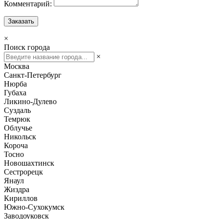
Комментарий:
Заказать
×
Поиск города
×
Москва
Санкт-Петербург
Нюрба
Губаха
Ликино-Дулево
Суздаль
Темрюк
Облучье
Никольск
Короча
Тосно
Новошахтинск
Сестрорецк
Янаул
Жиздра
Кириллов
Южно-Сухокумск
Заводоуковск