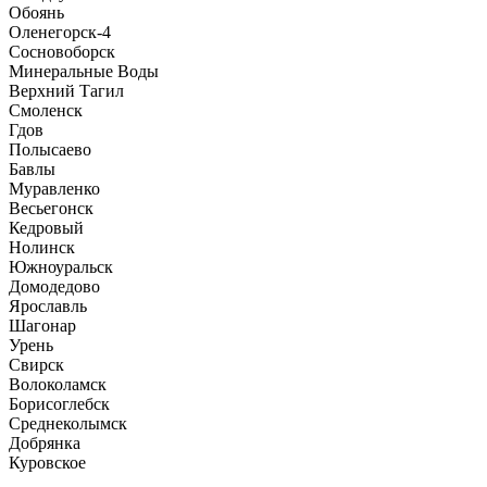
Обоянь
Оленегорск-4
Сосновоборск
Минеральные Воды
Верхний Тагил
Смоленск
Гдов
Полысаево
Бавлы
Муравленко
Весьегонск
Кедровый
Нолинск
Южноуральск
Домодедово
Ярославль
Шагонар
Урень
Свирск
Волоколамск
Борисоглебск
Среднеколымск
Добрянка
Куровское