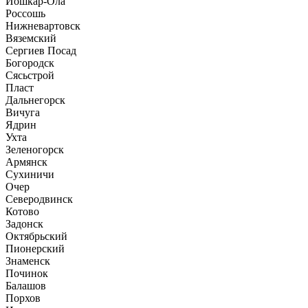
Йошкар-Ола
Россошь
Нижневартовск
Вяземский
Сергиев Посад
Богородск
Сясьстрой
Пласт
Дальнегорск
Вичуга
Ядрин
Ухта
Зеленогорск
Армянск
Сухиничи
Очер
Северодвинск
Котово
Задонск
Октябрьский
Пионерский
Знаменск
Починок
Балашов
Порхов