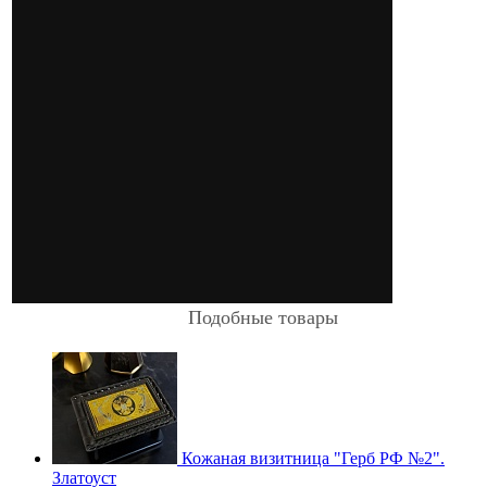
Подобные товары
Кожаная визитница "Герб РФ №2".
Златоуст