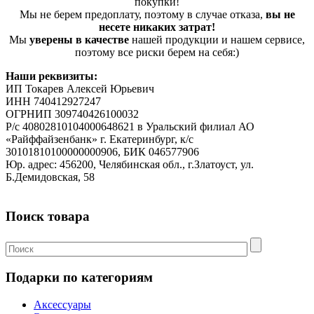
покупки!
Мы не берем предоплату, поэтому в случае отказа,
вы не
несете никаких затрат!
Мы
уверены в качестве
нашей продукции и нашем сервисе,
поэтому все риски берем на себя:)
Наши реквизиты:
ИП Токарев Алексей Юрьевич
ИНН 740412927247
ОГРНИП 309740426100032
Р/с 40802810104000648621 в Уральский филиал АО
«Райффайзенбанк» г. Екатеринбург, к/с
30101810100000000906, БИК 046577906
Юр. адрес: 456200, Челябинская обл., г.Златоуст, ул.
Б.Демидовская, 58
Поиск товара
Подарки по категориям
Аксессуары