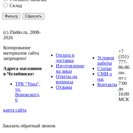
Склад
(с) Zlatiks.ru, 2008-
2026
Копирование
+7
материалов сайта
Оплата и
(351)
Условия
запрещено!
доставка
777-
работы
Изготовление
86-86
Адреса магазинов
Статьи
на заказ
пн-
в Челябинске:
СМИ о
Ответы на
пт с
нас
вопросы
7:00
ТРК "Урал",
Контакты
Отзывы
до
ул.
16:00
Воровского,
МСК
6
карта сайта
Заказать обратный звонок