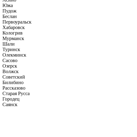
Южа
Пудож
Беслан
Первоуральск
Хабаровск
Кологрив
Мурманск
Шали
Туринск
Олекминск
Сасово
Озерск
Волжск
Советский
Билибино
Рассказово
Старая Русса
Городец
Саянск