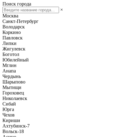
Поиск города
×
Москва
Санкт-Петербург
Володарск
Коркино
Павловск
Липки
Жигулевск
Боготол
Юбилейный
Мглин
Анапа
Чердынь
Шарыпово
Мытищи
Гороховец
Николаевск
Сибай
Юрга
Чехов
Кириши
Ахтубинск-7
Вольск-18
Асино