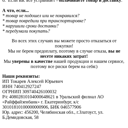
6. Если вас все устраивает -
оплачиваете товар и доставку
.
А что, если...
* товар не подошел или не понравился?
* товар повредили при транспортировке?
* нарушили сроки доставки?
* передумали покупать?
Во всех этих случаях вы можете просто отказаться от
покупки!
Мы не берем предоплату, поэтому в случае отказа,
вы не
несете никаких затрат!
Мы
уверены в качестве
нашей продукции и нашем сервисе,
поэтому все риски берем на себя:)
Наши реквизиты:
ИП Токарев Алексей Юрьевич
ИНН 740412927247
ОГРНИП 309740426100032
Р/с 40802810104000648621 в Уральский филиал АО
«Райффайзенбанк» г. Екатеринбург, к/с
30101810100000000906, БИК 046577906
Юр. адрес: 456200, Челябинская обл., г.Златоуст, ул.
Б.Демидовская, 58