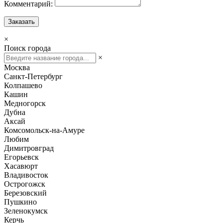
Комментарий:
Заказать
×
Поиск города
×
Москва
Санкт-Петербург
Колпашево
Кашин
Медногорск
Дубна
Аксай
Комсомольск-на-Амуре
Любим
Димитровград
Егорьевск
Хасавюрт
Владивосток
Острогожск
Березовский
Пушкино
Зеленокумск
Керчь