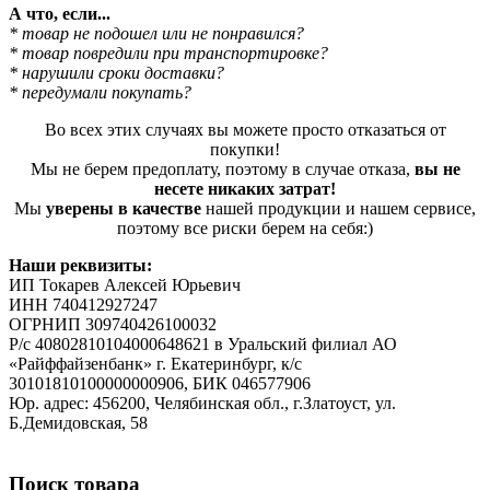
А что, если...
* товар не подошел или не понравился?
* товар повредили при транспортировке?
* нарушили сроки доставки?
* передумали покупать?
Во всех этих случаях вы можете просто отказаться от
покупки!
Мы не берем предоплату, поэтому в случае отказа,
вы не
несете никаких затрат!
Мы
уверены в качестве
нашей продукции и нашем сервисе,
поэтому все риски берем на себя:)
Наши реквизиты:
ИП Токарев Алексей Юрьевич
ИНН 740412927247
ОГРНИП 309740426100032
Р/с 40802810104000648621 в Уральский филиал АО
«Райффайзенбанк» г. Екатеринбург, к/с
30101810100000000906, БИК 046577906
Юр. адрес: 456200, Челябинская обл., г.Златоуст, ул.
Б.Демидовская, 58
Поиск товара