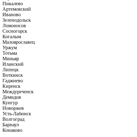
Пикалево
Артемовский
Иваново
Зеленодольск
Ломоносов
Сосногорск
Когалым
Малоярославец
Уржум
Тотьма
Миньяр
Иланский
Липецк
Воткинск
Гаджиево
Киренск
Междуреченск
Демидов
Кунгур
Новоржев
Усть-Лабинск
Волгоград
Барнаул
Конаково