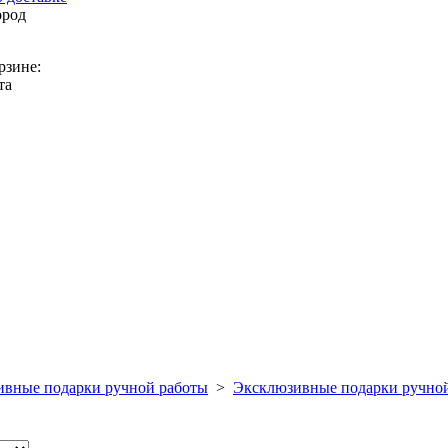
ород
рзине:
та
вные подарки ручной работы
>
Эксклюзивные подарки ручно