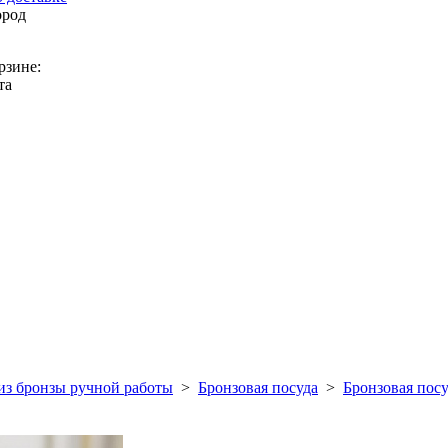
ород
рзине:
та
из бронзы ручной работы
>
Бронзовая посуда
>
Бронзовая посу