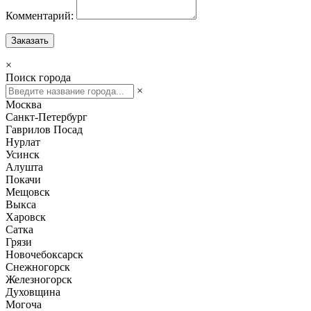
Комментарий:
Заказать
×
Поиск города
×
Москва
Санкт-Петербург
Гаврилов Посад
Нурлат
Усинск
Алушта
Покачи
Мещовск
Выкса
Харовск
Сатка
Грязи
Новочебоксарск
Снежногорск
Железногорск
Духовщина
Могоча