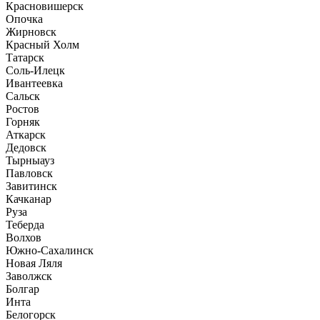
Красновишерск
Опочка
Жирновск
Красный Холм
Татарск
Соль-Илецк
Ивантеевка
Сальск
Ростов
Горняк
Аткарск
Дедовск
Тырныауз
Павловск
Завитинск
Качканар
Руза
Теберда
Волхов
Южно-Сахалинск
Новая Ляля
Заволжск
Болгар
Инта
Белогорск