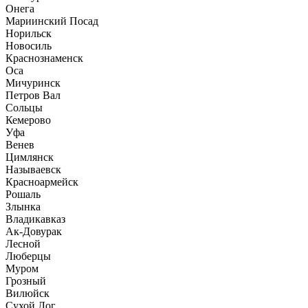
Онега
Мариинский Посад
Норильск
Новосиль
Краснознаменск
Оса
Мичуринск
Петров Вал
Сольцы
Кемерово
Уфа
Венев
Цимлянск
Называевск
Красноармейск
Рошаль
Злынка
Владикавказ
Ак-Довурак
Лесной
Люберцы
Муром
Грозный
Вилюйск
Сухой Лог