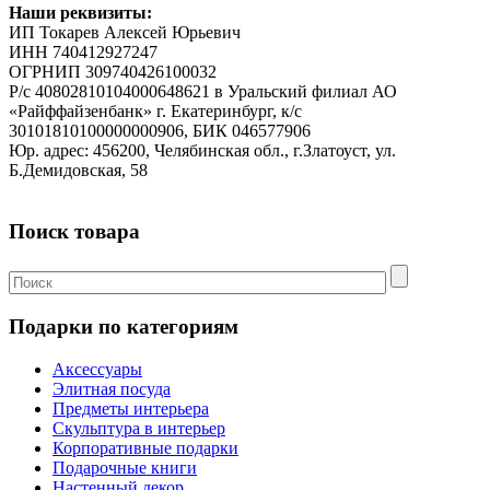
Наши реквизиты:
ИП Токарев Алексей Юрьевич
ИНН 740412927247
ОГРНИП 309740426100032
Р/с 40802810104000648621 в Уральский филиал АО
«Райффайзенбанк» г. Екатеринбург, к/с
30101810100000000906, БИК 046577906
Юр. адрес: 456200, Челябинская обл., г.Златоуст, ул.
Б.Демидовская, 58
Поиск товара
Подарки по категориям
Аксессуары
Элитная посуда
Предметы интерьера
Скульптура в интерьер
Корпоративные подарки
Подарочные книги
Настенный декор