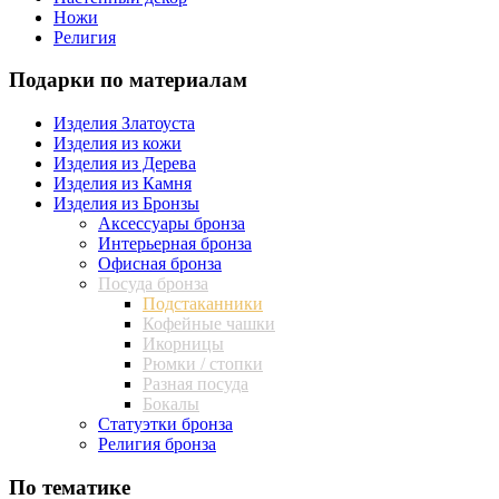
Ножи
Религия
Подарки по материалам
Изделия Златоуста
Изделия из кожи
Изделия из Дерева
Изделия из Камня
Изделия из Бронзы
Аксессуары бронза
Интерьерная бронза
Офисная бронза
Посуда бронза
Подстаканники
Кофейные чашки
Икорницы
Рюмки / стопки
Разная посуда
Бокалы
Статуэтки бронза
Религия бронза
По тематике