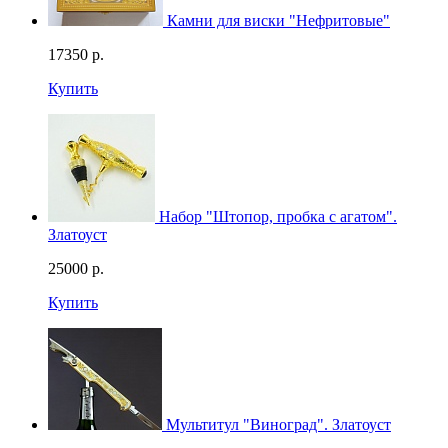
Камни для виски "Нефритовые"
17350
р.
Купить
Набор "Штопор, пробка с агатом".
Златоуст
25000
р.
Купить
Мультитул "Виноград". Златоуст