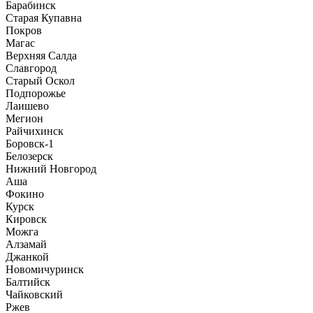
Барабинск
Старая Купавна
Покров
Магас
Верхняя Салда
Славгород
Старый Оскол
Подпорожье
Лаишево
Мегион
Райчихинск
Боровск-1
Белозерск
Нижний Новгород
Аша
Фокино
Курск
Кировск
Можга
Алзамай
Джанкой
Новомичуринск
Балтийск
Чайковский
Ржев