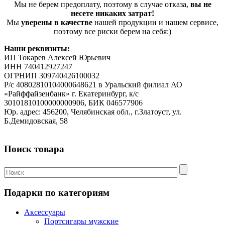
Мы не берем предоплату, поэтому в случае отказа,
вы не
несете никаких затрат!
Мы
уверены в качестве
нашей продукции и нашем сервисе,
поэтому все риски берем на себя:)
Наши реквизиты:
ИП Токарев Алексей Юрьевич
ИНН 740412927247
ОГРНИП 309740426100032
Р/с 40802810104000648621 в Уральский филиал АО
«Райффайзенбанк» г. Екатеринбург, к/с
30101810100000000906, БИК 046577906
Юр. адрес: 456200, Челябинская обл., г.Златоуст, ул.
Б.Демидовская, 58
Поиск товара
Подарки по категориям
Аксессуары
Портсигары мужские