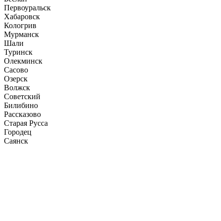
Первоуральск
Хабаровск
Кологрив
Мурманск
Шали
Туринск
Олекминск
Сасово
Озерск
Волжск
Советский
Билибино
Рассказово
Старая Русса
Городец
Саянск