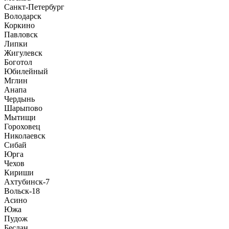
Санкт-Петербург
Володарск
Коркино
Павловск
Липки
Жигулевск
Боготол
Юбилейный
Мглин
Анапа
Чердынь
Шарыпово
Мытищи
Гороховец
Николаевск
Сибай
Юрга
Чехов
Кириши
Ахтубинск-7
Вольск-18
Асино
Южа
Пудож
Беслан