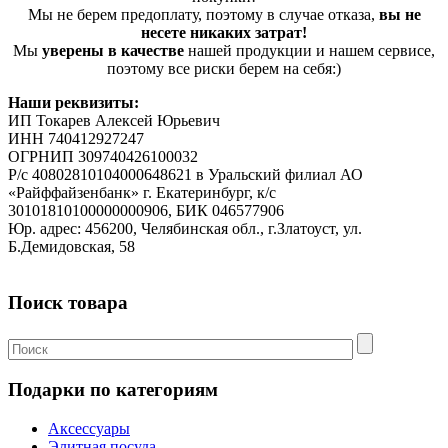
Мы не берем предоплату, поэтому в случае отказа,
вы не
несете никаких затрат!
Мы
уверены в качестве
нашей продукции и нашем сервисе,
поэтому все риски берем на себя:)
Наши реквизиты:
ИП Токарев Алексей Юрьевич
ИНН 740412927247
ОГРНИП 309740426100032
Р/с 40802810104000648621 в Уральский филиал АО
«Райффайзенбанк» г. Екатеринбург, к/с
30101810100000000906, БИК 046577906
Юр. адрес: 456200, Челябинская обл., г.Златоуст, ул.
Б.Демидовская, 58
Поиск товара
Подарки по категориям
Аксессуары
Элитная посуда