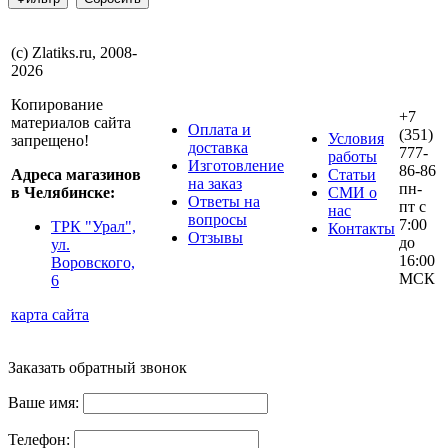
(с) Zlatiks.ru, 2008-
2026
Копирование
+7
материалов сайта
Оплата и
(351)
Условия
запрещено!
доставка
777-
работы
Изготовление
86-86
Адреса магазинов
Статьи
на заказ
пн-
в Челябинске:
СМИ о
Ответы на
пт с
нас
вопросы
7:00
ТРК "Урал",
Контакты
Отзывы
до
ул.
16:00
Воровского,
МСК
6
карта сайта
Заказать обратный звонок
Ваше имя:
Телефон: