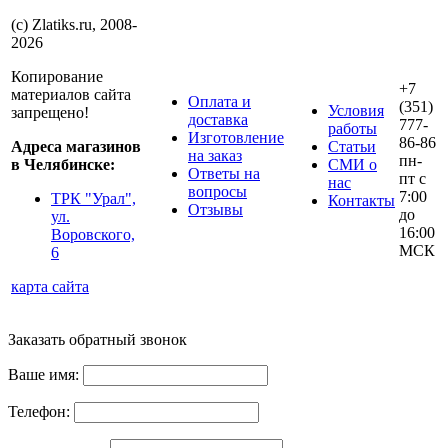
(с) Zlatiks.ru, 2008-
2026
Копирование
+7
материалов сайта
Оплата и
(351)
Условия
запрещено!
доставка
777-
работы
Изготовление
86-86
Адреса магазинов
Статьи
на заказ
пн-
в Челябинске:
СМИ о
Ответы на
пт с
нас
вопросы
7:00
ТРК "Урал",
Контакты
Отзывы
до
ул.
16:00
Воровского,
МСК
6
карта сайта
Заказать обратный звонок
Ваше имя:
Телефон: