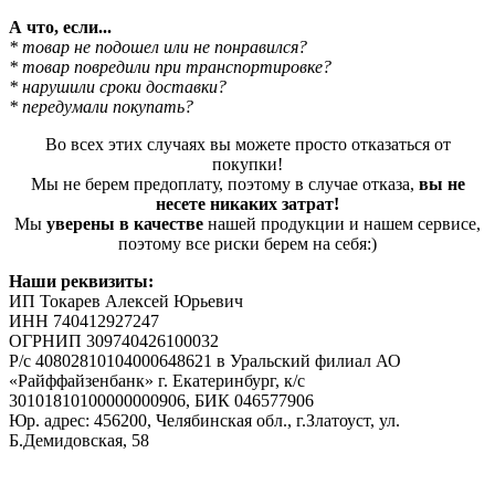
А что, если...
* товар не подошел или не понравился?
* товар повредили при транспортировке?
* нарушили сроки доставки?
* передумали покупать?
Во всех этих случаях вы можете просто отказаться от
покупки!
Мы не берем предоплату, поэтому в случае отказа,
вы не
несете никаких затрат!
Мы
уверены в качестве
нашей продукции и нашем сервисе,
поэтому все риски берем на себя:)
Наши реквизиты:
ИП Токарев Алексей Юрьевич
ИНН 740412927247
ОГРНИП 309740426100032
Р/с 40802810104000648621 в Уральский филиал АО
«Райффайзенбанк» г. Екатеринбург, к/с
30101810100000000906, БИК 046577906
Юр. адрес: 456200, Челябинская обл., г.Златоуст, ул.
Б.Демидовская, 58