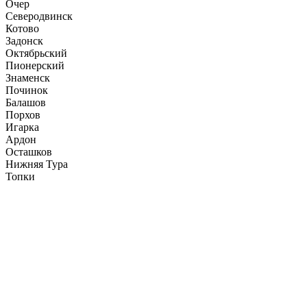
Очер
Северодвинск
Котово
Задонск
Октябрьский
Пионерский
Знаменск
Починок
Балашов
Порхов
Игарка
Ардон
Осташков
Нижняя Тура
Топки