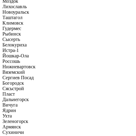
Моздок
Лихославль
Новоуральск
Таштагол
Климовск
Гудермес
Рыбинск
Сысерть
Белокуриха
Истра-1
Йошкар-Ола
Россошь
Нижневартовск
Вяземский
Сергиев Посад
Богородск
Сясьстрой
Пласт
Дальнегорск
Вичуга
Ядрин
Ухта
Зеленогорск
Армянск
Сухиничи