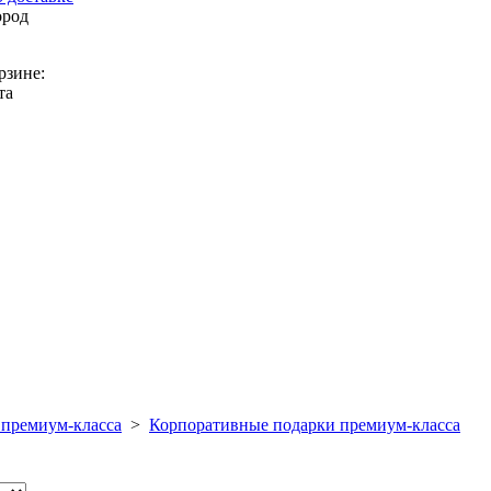
ород
рзине:
та
 премиум-класса
>
Корпоративные подарки премиум-класса