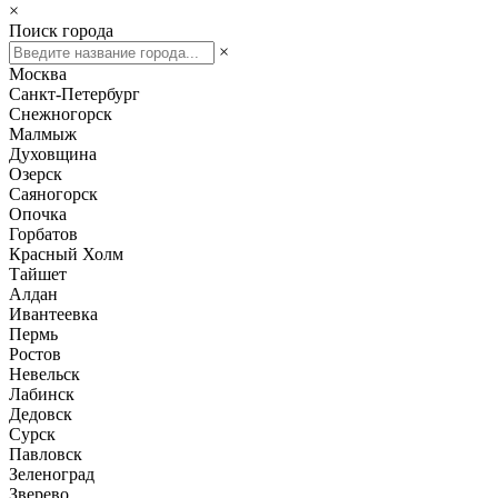
×
Поиск города
×
Москва
Санкт-Петербург
Снежногорск
Малмыж
Духовщина
Озерск
Саяногорск
Опочка
Горбатов
Красный Холм
Тайшет
Алдан
Ивантеевка
Пермь
Ростов
Невельск
Лабинск
Дедовск
Сурск
Павловск
Зеленоград
Зверево