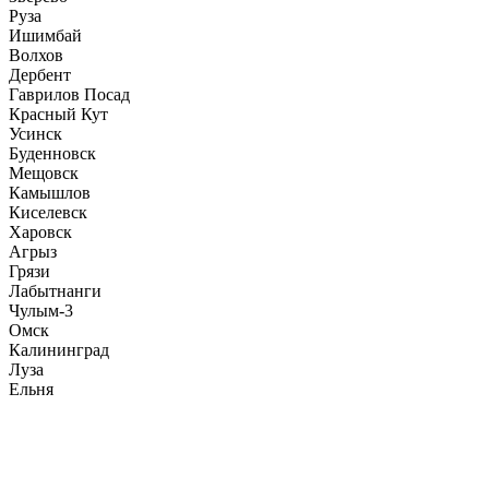
Руза
Ишимбай
Волхов
Дербент
Гаврилов Посад
Красный Кут
Усинск
Буденновск
Мещовск
Камышлов
Киселевск
Харовск
Агрыз
Грязи
Лабытнанги
Чулым-3
Омск
Калининград
Луза
Ельня