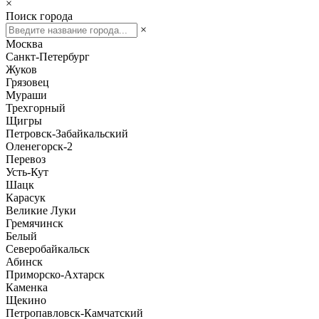
×
Поиск города
×
Москва
Санкт-Петербург
Жуков
Грязовец
Мураши
Трехгорный
Щигры
Петровск-Забайкальский
Оленегорск-2
Перевоз
Усть-Кут
Шацк
Карасук
Великие Луки
Гремячинск
Белый
Северобайкальск
Абинск
Приморско-Ахтарск
Каменка
Щекино
Петропавловск-Камчатский