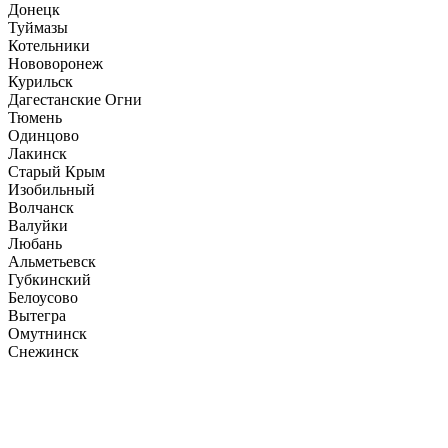
Донецк
Туймазы
Котельники
Нововоронеж
Курильск
Дагестанские Огни
Тюмень
Одинцово
Лакинск
Старый Крым
Изобильный
Волчанск
Валуйки
Любань
Альметьевск
Губкинский
Белоусово
Вытегра
Омутнинск
Снежинск