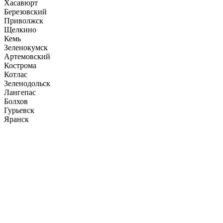
Хасавюрт
Березовский
Приволжск
Щелкино
Кемь
Зеленокумск
Артемовский
Кострома
Котлас
Зеленодольск
Лангепас
Болхов
Гурьевск
Яранск