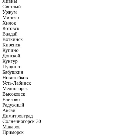
Ливны
Светлый
Уржум
Миньяр
Хилок
Котовск
Валдай
Воткинск
Киренск
Купино
Донской
Кунгур
Пущино
Бабушкин
Новозыбков
Усть-Лабинск
Медногорск
Высоковск
Елизово
Радужный
Аксай
Димитровград
Солнечногорск-30
Макаров
Приморск