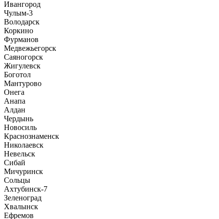
Ивангород
Чулым-3
Володарск
Коркино
Фурманов
Медвежьегорск
Саяногорск
Жигулевск
Боготол
Мантурово
Онега
Анапа
Алдан
Чердынь
Новосиль
Краснознаменск
Николаевск
Невельск
Сибай
Мичуринск
Сольцы
Ахтубинск-7
Зеленоград
Хвалынск
Ефремов