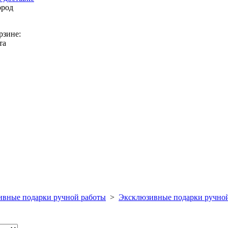
ород
рзине:
та
вные подарки ручной работы
>
Эксклюзивные подарки ручно