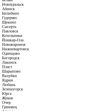
Новоуральск
Абинск
Билибино
Гудермес
Щекино
Сысерть
Павловск
Котельники
Йошкар-Ола
Нововоронеж
Нижневартовск
Одинцово
Богородск
Лакинск
Пласт
Шарыпово
Валуйки
Ядрин
Любань
Зеленогорск
Юрга
Жуков
Очер
Грязовец