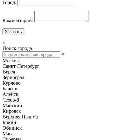
Город:
Комментарий:
Заказать
×
Поиск города
×
Москва
Санкт-Петербург
Верея
Зерноград
Курлово
Барыш
Алейск
Чехов-8
Майский
Кировск
Верхняя Пышма
Бикин
Обнинск
Магас
Суоярви