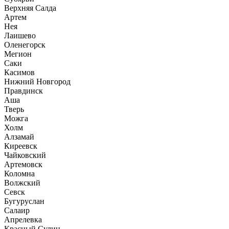
Верхняя Салда
Артем
Нея
Лаишево
Оленегорск
Мегион
Саки
Касимов
Нижний Новгород
Правдинск
Аша
Тверь
Можга
Холм
Алзамай
Киреевск
Чайковский
Артемовск
Коломна
Волжский
Севск
Бугуруслан
Салаир
Апрелевка
Красный Сулин