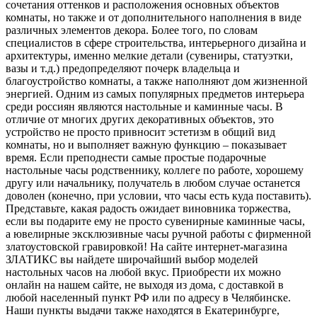
сочетания оттенков и расположения основных объектов
комнаты, но также и от дополнительного наполнения в виде
различных элементов декора. Более того, по словам
специалистов в сфере строительства, интерьерного дизайна и
архитектуры, именно мелкие детали (сувениры, статуэтки,
вазы и т.д.) предопределяют почерк владельца и
благоустройство комнаты, а также наполняют дом жизненной
энергией. Одним из самых популярных предметов интерьера
среди россиян являются настольные и каминные часы. В
отличие от многих других декоративных объектов, это
устройство не просто привносит эстетизм в общий вид
комнаты, но и выполняет важную функцию – показывает
время. Если преподнести самые простые подарочные
настольные часы родственнику, коллеге по работе, хорошему
другу или начальнику, получатель в любом случае останется
доволен (конечно, при условии, что часы есть куда поставить).
Представьте, какая радость ожидает виновника торжества,
если вы подарите ему не просто сувенирные каминные часы,
а ювелирные эксклюзивные часы ручной работы с фирменной
златоустовской гравировкой! На сайте интернет-магазина
ЗЛАТИКС вы найдете широчайший выбор моделей
настольных часов на любой вкус. Приобрести их можно
онлайн на нашем сайте, не выходя из дома, с доставкой в
любой населенный пункт РФ или по адресу в Челябинске.
Наши пункты выдачи также находятся в Екатеринбурге,