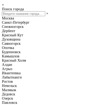
×
Поиск города
×
Москва
Санкт-Петербург
Снежногорск
Дербент
Красный Кут
Духовщина
Саяногорск
Опочка
Буденновск
Камышлов
Красный Холм
Алдан
Агрыз
Ивантеевка
Лабытнанги
Ростов
Невельск
Малмыж
Дедовск
Озерск
Павловск