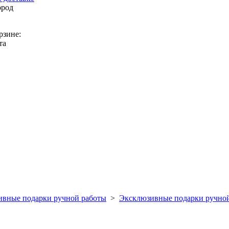
ород
рзине:
та
вные подарки ручной работы
>
Эксклюзивные подарки ручно