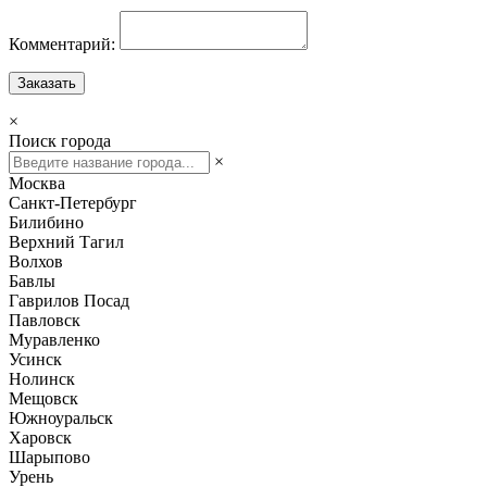
Комментарий:
Заказать
×
Поиск города
×
Москва
Санкт-Петербург
Билибино
Верхний Тагил
Волхов
Бавлы
Гаврилов Посад
Павловск
Муравленко
Усинск
Нолинск
Мещовск
Южноуральск
Харовск
Шарыпово
Урень