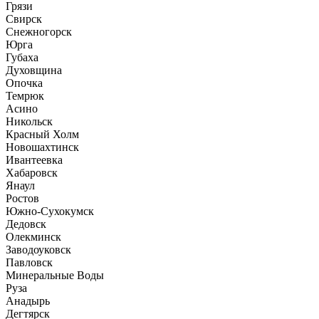
Грязи
Свирск
Снежногорск
Юрга
Губаха
Духовщина
Опочка
Темрюк
Асино
Никольск
Красный Холм
Новошахтинск
Ивантеевка
Хабаровск
Янаул
Ростов
Южно-Сухокумск
Дедовск
Олекминск
Заводоуковск
Павловск
Минеральные Воды
Руза
Анадырь
Дегтярск