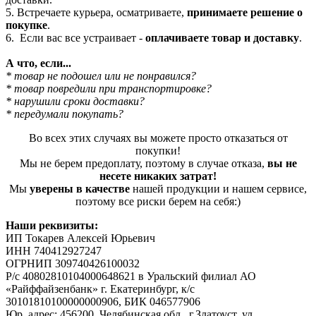
5. Встречаете курьера, осматриваете,
принимаете решение о
покупке
.
6. Если вас все устраивает -
оплачиваете товар и доставку
.
А что, если...
* товар не подошел или не понравился?
* товар повредили при транспортировке?
* нарушили сроки доставки?
* передумали покупать?
Во всех этих случаях вы можете просто отказаться от
покупки!
Мы не берем предоплату, поэтому в случае отказа,
вы не
несете никаких затрат!
Мы
уверены в качестве
нашей продукции и нашем сервисе,
поэтому все риски берем на себя:)
Наши реквизиты:
ИП Токарев Алексей Юрьевич
ИНН 740412927247
ОГРНИП 309740426100032
Р/с 40802810104000648621 в Уральский филиал АО
«Райффайзенбанк» г. Екатеринбург, к/с
30101810100000000906, БИК 046577906
Юр. адрес: 456200, Челябинская обл., г.Златоуст, ул.