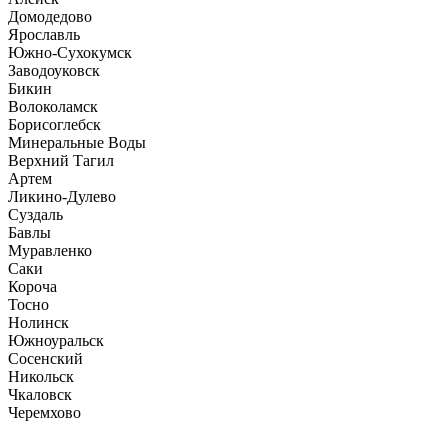
Домодедово
Ярославль
Южно-Сухокумск
Заводоуковск
Бикин
Волоколамск
Борисоглебск
Минеральные Воды
Верхний Тагил
Артем
Ликино-Дулево
Суздаль
Бавлы
Муравленко
Саки
Короча
Тосно
Нолинск
Южноуральск
Сосенский
Никольск
Чкаловск
Черемхово