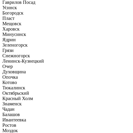
Гаврилов Посад
Усинск
Богородск
Пласт
Мещовск
Харовск
Минусинск
Ядрин
Зеленогорск
Грязи
Снежногорск
Ленинск-Кузнецкий
Очер
Духовщина
Опочка
Котово
Тюкалинск
Октябрьский
Красный Холм
Знаменск
Чадан
Балашов
Ивантеевка
Ростов
Моздок