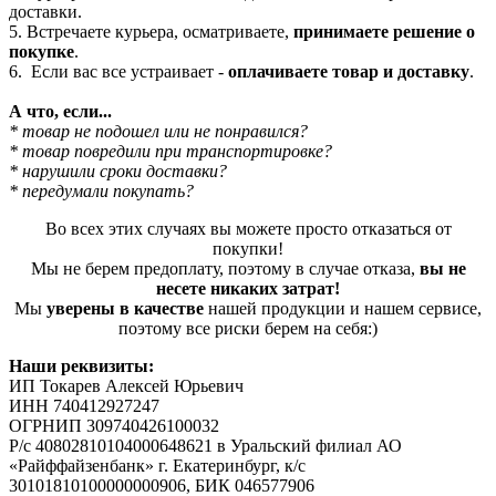
доставки.
5. Встречаете курьера, осматриваете,
принимаете решение о
покупке
.
6. Если вас все устраивает -
оплачиваете товар и доставку
.
А что, если...
* товар не подошел или не понравился?
* товар повредили при транспортировке?
* нарушили сроки доставки?
* передумали покупать?
Во всех этих случаях вы можете просто отказаться от
покупки!
Мы не берем предоплату, поэтому в случае отказа,
вы не
несете никаких затрат!
Мы
уверены в качестве
нашей продукции и нашем сервисе,
поэтому все риски берем на себя:)
Наши реквизиты:
ИП Токарев Алексей Юрьевич
ИНН 740412927247
ОГРНИП 309740426100032
Р/с 40802810104000648621 в Уральский филиал АО
«Райффайзенбанк» г. Екатеринбург, к/с
30101810100000000906, БИК 046577906