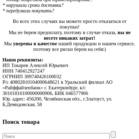
* нарушили сроки доставки?
* передумали покупать?
Во всех этих случаях вы можете просто отказаться от
покупки!
Мы не берем предоплату, поэтому в случае отказа,
вы не
несете никаких затрат!
Мы
уверены в качестве
нашей продукции и нашем сервисе,
поэтому все риски берем на себя:)
Наши реквизиты:
ИП Токарев Алексей Юрьевич
ИНН 740412927247
ОГРНИП 309740426100032
Р/с 40802810104000648621 в Уральский филиал АО
«Райффайзенбанк» г. Екатеринбург, к/с
30101810100000000906, БИК 046577906
Юр. адрес: 456200, Челябинская обл., г.Златоуст, ул.
Б.Демидовская, 58
Поиск товара