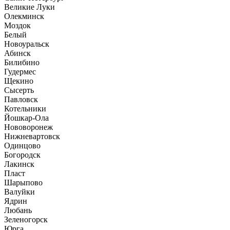
Великие Луки
Олекминск
Моздок
Белый
Новоуральск
Абинск
Билибино
Гудермес
Щекино
Сысерть
Павловск
Котельники
Йошкар-Ола
Нововоронеж
Нижневартовск
Одинцово
Богородск
Лакинск
Пласт
Шарыпово
Валуйки
Ядрин
Любань
Зеленогорск
Юрга