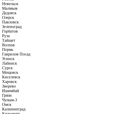
Невельск
Малмыж
Дедовск
Озерск
Павловск
Зеленоград
Горбатов
Руза
Тайшет
Волхов
Пермь
Гаврилов Посад
Усинск
Лабинск
Сурск
Мещовск
Киселевск
Харовск
Зверево
Ишимбай
Грязи
Чулым-3
Омск
Калининград
Кизилюрт