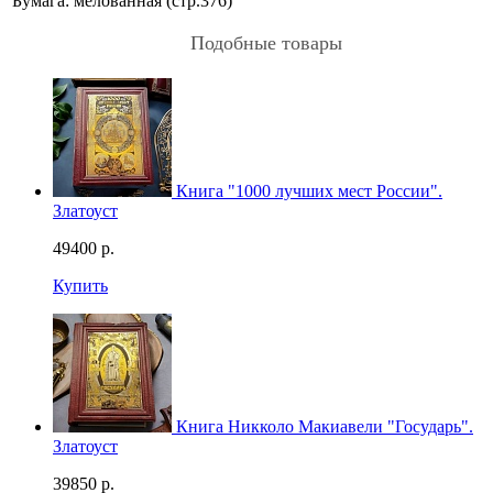
Бумага: мелованная (стр.376)
Подобные товары
Книга "1000 лучших мест России".
Златоуст
49400
р.
Купить
Книга Никколо Макиавели "Государь".
Златоуст
39850
р.