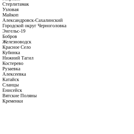
Стерлитамак
Узловая
Майкоп
Александровск-Сахалинский
Городской округ Черноголовка
Энгельс-19
Бобров
Железноводск
Красное Село
Кубинка
Нижний Тагил
Костерево
Рузаевка
Алексеевка
Катайск
Сланцы
Енисейск
Вятские Поляны
Кременки