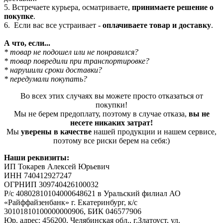
5. Встречаете курьера, осматриваете,
принимаете решение о
покупке
.
6. Если вас все устраивает -
оплачиваете товар и доставку
.
А что, если...
* товар не подошел или не понравился?
* товар повредили при транспортировке?
* нарушили сроки доставки?
* передумали покупать?
Во всех этих случаях вы можете просто отказаться от
покупки!
Мы не берем предоплату, поэтому в случае отказа,
вы не
несете никаких затрат!
Мы
уверены в качестве
нашей продукции и нашем сервисе,
поэтому все риски берем на себя:)
Наши реквизиты:
ИП Токарев Алексей Юрьевич
ИНН 740412927247
ОГРНИП 309740426100032
Р/с 40802810104000648621 в Уральский филиал АО
«Райффайзенбанк» г. Екатеринбург, к/с
30101810100000000906, БИК 046577906
Юр. адрес: 456200, Челябинская обл., г.Златоуст, ул.