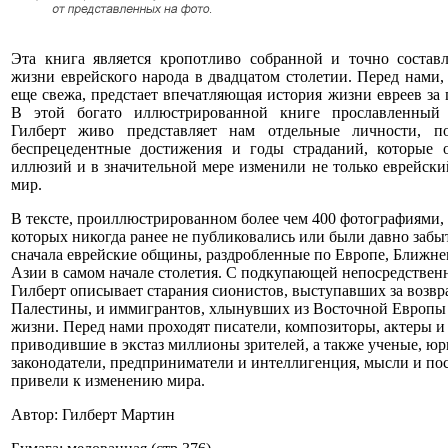
Эта книга является кропотливо собранной и точно состав
жизни еврейского народа в двадцатом столетии. Перед нами,
еще свежа, предстает впечатляющая история жизни евреев за 
В этой богато иллюстрированной книге прославленный
Гилберт живо представляет нам отдельные личности, по
беспрецедентные достижения и годы страданий, которые 
иллюзий и в значительной мере изменили не только еврейский
мир.
В тексте, проиллюстрированном более чем 400 фотографиями,
которых никогда ранее не публиковались или были давно забы
сначала еврейские общины, раздробленные по Европе, Ближне
Азии в самом начале столетия. С подкупающей непосредстве
Гилберт описывает старания сионистов, выступавших за возв
Палестины, и иммигрантов, хлынувших из Восточной Европы
жизни. Перед нами проходят писатели, композиторы, актеры и
приводившие в экстаз миллионы зрителей, а также ученые, юр
законодатели, предприниматели и интеллигенция, мысли и по
привели к изменению мира.
Автор: Гилберт Мартин