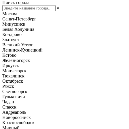
Поиск города
×
Москва
Санкт-Петербург
Минусинск
Белая Холуница
Кондрово
Златоуст
Великий Устюг
Ленинск-Кузнецкий
Кстово
Железногорск
Иркутск
Мончегорск
Тюкалинск
Октябрьск
Ряжск
Светлогорск
Гулькевичи
Чадан
Спасск
Андреаполь
Новороссийск
Краснослободск
Мирный