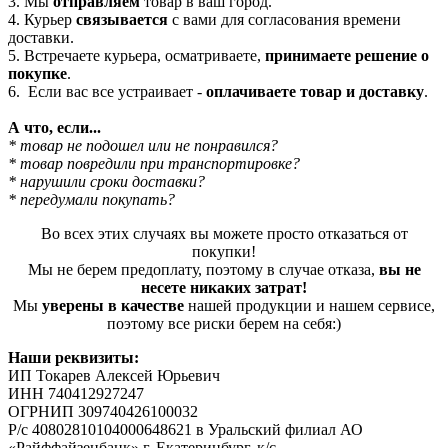
3. Мы
отправляем
товар в ваш город.
4. Курьер
связывается
с вами для согласования времени
доставки.
5. Встречаете курьера, осматриваете,
принимаете решение о
покупке
.
6. Если вас все устраивает -
оплачиваете товар и доставку
.
А что, если...
* товар не подошел или не понравился?
* товар повредили при транспортировке?
* нарушили сроки доставки?
* передумали покупать?
Во всех этих случаях вы можете просто отказаться от
покупки!
Мы не берем предоплату, поэтому в случае отказа,
вы не
несете никаких затрат!
Мы
уверены в качестве
нашей продукции и нашем сервисе,
поэтому все риски берем на себя:)
Наши реквизиты:
ИП Токарев Алексей Юрьевич
ИНН 740412927247
ОГРНИП 309740426100032
Р/с 40802810104000648621 в Уральский филиал АО
«Райффайзенбанк» г. Екатеринбург, к/с