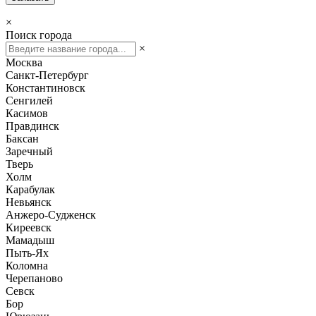
×
Поиск города
×
Москва
Санкт-Петербург
Константиновск
Сенгилей
Касимов
Правдинск
Баксан
Заречный
Тверь
Холм
Карабулак
Невьянск
Анжеро-Судженск
Киреевск
Мамадыш
Пыть-Ях
Коломна
Черепаново
Севск
Бор