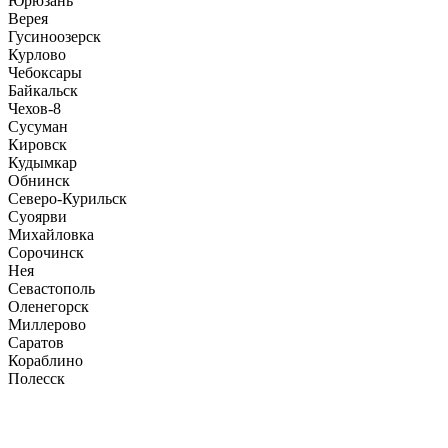
Юрюзань
Верея
Гусиноозерск
Курлово
Чебоксары
Байкальск
Чехов-8
Сусуман
Кировск
Кудымкар
Обнинск
Северо-Курильск
Суоярви
Михайловка
Сорочинск
Нея
Севастополь
Оленегорск
Миллерово
Саратов
Кораблино
Полесск