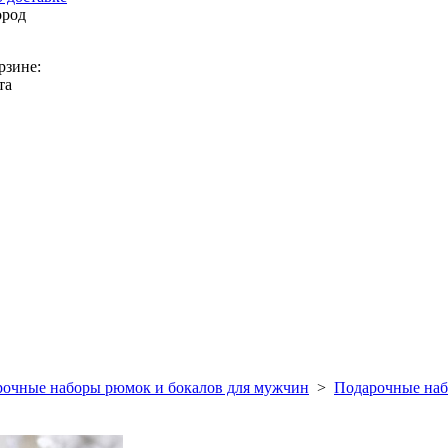
ород
рзине:
та
очные наборы рюмок и бокалов для мужчин
>
Подарочные наб