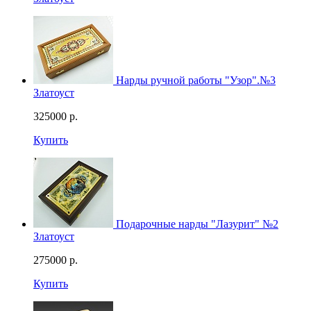
Нарды ручной работы "Узор".№3
Златоуст
325000
р.
Купить
Подарочные нарды "Лазурит" №2
Златоуст
275000
р.
Купить