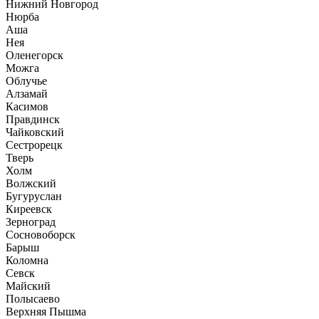
Нижний Новгород
Нюрба
Аша
Нея
Оленегорск
Можга
Облучье
Алзамай
Касимов
Правдинск
Чайковский
Сестрорецк
Тверь
Холм
Волжский
Бугуруслан
Киреевск
Зерноград
Сосновоборск
Барыш
Коломна
Севск
Майский
Полысаево
Верхняя Пышма