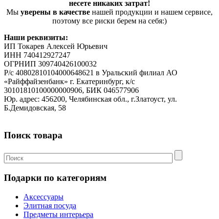
несете никаких затрат!
Мы
уверены в качестве
нашей продукции и нашем сервисе,
поэтому все риски берем на себя:)
Наши реквизиты:
ИП Токарев Алексей Юрьевич
ИНН 740412927247
ОГРНИП 309740426100032
Р/с 40802810104000648621 в Уральский филиал АО
«Райффайзенбанк» г. Екатеринбург, к/с
30101810100000000906, БИК 046577906
Юр. адрес: 456200, Челябинская обл., г.Златоуст, ул.
Б.Демидовская, 58
Поиск товара
Подарки по категориям
Аксессуары
Элитная посуда
Предметы интерьера