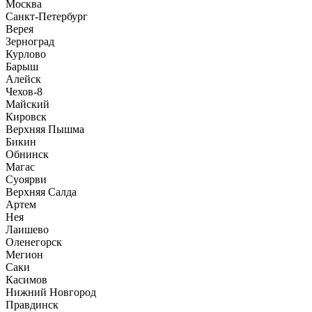
Москва
Санкт-Петербург
Верея
Зерноград
Курлово
Барыш
Алейск
Чехов-8
Майский
Кировск
Верхняя Пышма
Бикин
Обнинск
Магас
Суоярви
Верхняя Салда
Артем
Нея
Лаишево
Оленегорск
Мегион
Саки
Касимов
Нижний Новгород
Правдинск