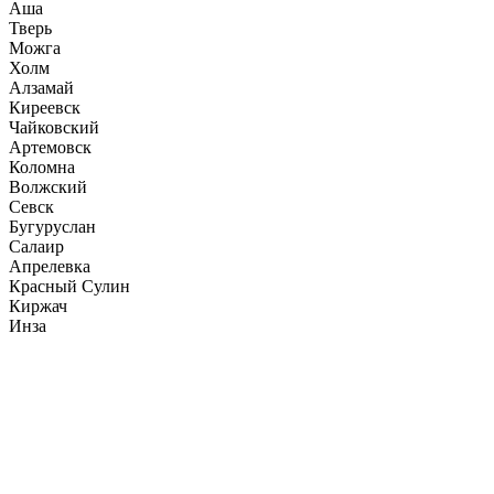
Аша
Тверь
Можга
Холм
Алзамай
Киреевск
Чайковский
Артемовск
Коломна
Волжский
Севск
Бугуруслан
Салаир
Апрелевка
Красный Сулин
Киржач
Инза