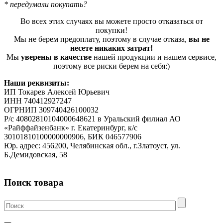
* передумали покупать?
Во всех этих случаях вы можете просто отказаться от
покупки!
Мы не берем предоплату, поэтому в случае отказа,
вы не
несете никаких затрат!
Мы
уверены в качестве
нашей продукции и нашем сервисе,
поэтому все риски берем на себя:)
Наши реквизиты:
ИП Токарев Алексей Юрьевич
ИНН 740412927247
ОГРНИП 309740426100032
Р/с 40802810104000648621 в Уральский филиал АО
«Райффайзенбанк» г. Екатеринбург, к/с
30101810100000000906, БИК 046577906
Юр. адрес: 456200, Челябинская обл., г.Златоуст, ул.
Б.Демидовская, 58
Поиск товара