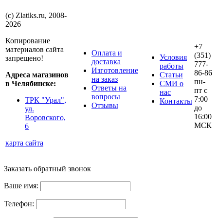
(с) Zlatiks.ru, 2008-
2026
Копирование
+7
материалов сайта
Оплата и
(351)
Условия
запрещено!
доставка
777-
работы
Изготовление
86-86
Адреса магазинов
Статьи
на заказ
пн-
в Челябинске:
СМИ о
Ответы на
пт с
нас
вопросы
7:00
ТРК "Урал",
Контакты
Отзывы
до
ул.
16:00
Воровского,
МСК
6
карта сайта
Заказать обратный звонок
Ваше имя:
Телефон: