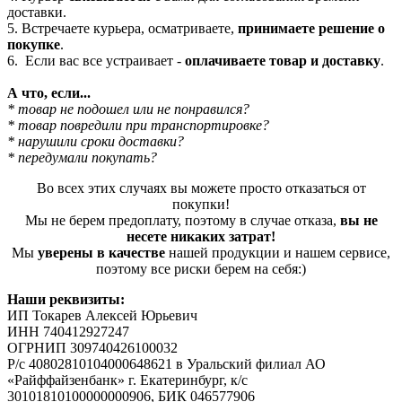
доставки.
5. Встречаете курьера, осматриваете,
принимаете решение о
покупке
.
6. Если вас все устраивает -
оплачиваете товар и доставку
.
А что, если...
* товар не подошел или не понравился?
* товар повредили при транспортировке?
* нарушили сроки доставки?
* передумали покупать?
Во всех этих случаях вы можете просто отказаться от
покупки!
Мы не берем предоплату, поэтому в случае отказа,
вы не
несете никаких затрат!
Мы
уверены в качестве
нашей продукции и нашем сервисе,
поэтому все риски берем на себя:)
Наши реквизиты:
ИП Токарев Алексей Юрьевич
ИНН 740412927247
ОГРНИП 309740426100032
Р/с 40802810104000648621 в Уральский филиал АО
«Райффайзенбанк» г. Екатеринбург, к/с
30101810100000000906, БИК 046577906