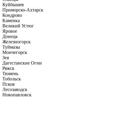
Куйбышев
Приморско-Ахтарск
Кондрово
Каменка
Великий Устюг
Яровое
Донецк
Железногорск
Туймазы
Мончегорск
Зея
Дагестанские Огни
Ряжск
Тюмень
Тобольск
Псков
Лесозаводск
Новопавловск