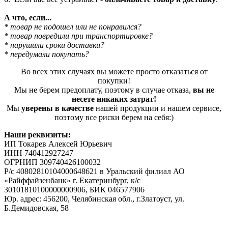
А что, если...
* товар не подошел или не понравился?
* товар повредили при транспортировке?
* нарушили сроки доставки?
* передумали покупать?
Во всех этих случаях вы можете просто отказаться от
покупки!
Мы не берем предоплату, поэтому в случае отказа,
вы не
несете никаких затрат!
Мы
уверены в качестве
нашей продукции и нашем сервисе,
поэтому все риски берем на себя:)
Наши реквизиты:
ИП Токарев Алексей Юрьевич
ИНН 740412927247
ОГРНИП 309740426100032
Р/с 40802810104000648621 в Уральский филиал АО
«Райффайзенбанк» г. Екатеринбург, к/с
30101810100000000906, БИК 046577906
Юр. адрес: 456200, Челябинская обл., г.Златоуст, ул.
Б.Демидовская, 58