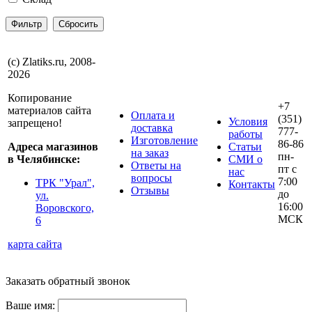
(с) Zlatiks.ru, 2008-
2026
Копирование
+7
материалов сайта
Оплата и
(351)
Условия
запрещено!
доставка
777-
работы
Изготовление
86-86
Адреса магазинов
Статьи
на заказ
пн-
в Челябинске:
СМИ о
Ответы на
пт с
нас
вопросы
7:00
ТРК "Урал",
Контакты
Отзывы
до
ул.
16:00
Воровского,
МСК
6
карта сайта
Заказать обратный звонок
Ваше имя: