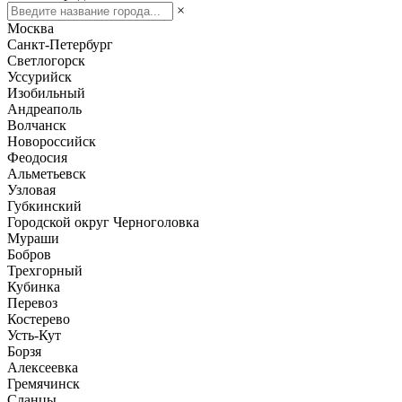
×
Москва
Санкт-Петербург
Светлогорск
Уссурийск
Изобильный
Андреаполь
Волчанск
Новороссийск
Феодосия
Альметьевск
Узловая
Губкинский
Городской округ Черноголовка
Мураши
Бобров
Трехгорный
Кубинка
Перевоз
Костерево
Усть-Кут
Борзя
Алексеевка
Гремячинск
Сланцы