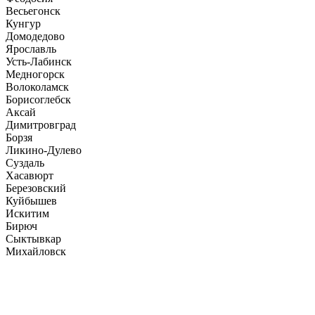
Весьегонск
Кунгур
Домодедово
Ярославль
Усть-Лабинск
Медногорск
Волоколамск
Борисоглебск
Аксай
Димитровград
Борзя
Ликино-Дулево
Суздаль
Хасавюрт
Березовский
Куйбышев
Искитим
Бирюч
Сыктывкар
Михайловск