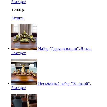
Златоуст
17900
р.
Купить
Набор "Держава власти". Яшма.
Златоуст
Письменный набор "Элитный".
Златоуст