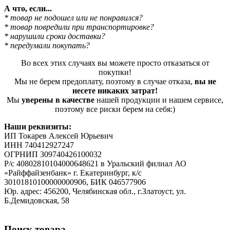
А что, если...
* товар не подошел или не понравился?
* товар повредили при транспортировке?
* нарушили сроки доставки?
* передумали покупать?
Во всех этих случаях вы можете просто отказаться от
покупки!
Мы не берем предоплату, поэтому в случае отказа,
вы не
несете никаких затрат!
Мы
уверены в качестве
нашей продукции и нашем сервисе,
поэтому все риски берем на себя:)
Наши реквизиты:
ИП Токарев Алексей Юрьевич
ИНН 740412927247
ОГРНИП 309740426100032
Р/с 40802810104000648621 в Уральский филиал АО
«Райффайзенбанк» г. Екатеринбург, к/с
30101810100000000906, БИК 046577906
Юр. адрес: 456200, Челябинская обл., г.Златоуст, ул.
Б.Демидовская, 58
Поиск товара