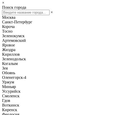
×
Поиск города
×
Москва
Санкт-Петербург
Короча
Тосно
Зеленокумск
Артемовский
Яровое
Жиздра
Кириллов
Зеленодольск
Когалым
Зея
Обоянь
Оленегорск-4
Уржум
Миньяр
Уссурийск
Смоленск
Гдов
Воткинск
Киренск
Феодосия