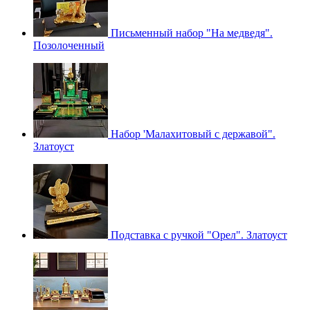
Письменный набор "На медведя".
Позолоченный
Набор 'Малахитовый с державой".
Златоуст
Подставка с ручкой "Орел". Златоуст