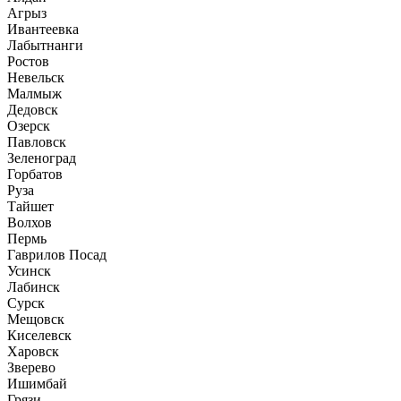
Агрыз
Ивантеевка
Лабытнанги
Ростов
Невельск
Малмыж
Дедовск
Озерск
Павловск
Зеленоград
Горбатов
Руза
Тайшет
Волхов
Пермь
Гаврилов Посад
Усинск
Лабинск
Сурск
Мещовск
Киселевск
Харовск
Зверево
Ишимбай
Грязи