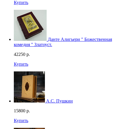
Купить
Данте Алигьери " Божественная
комедия " Златоуст.
42250
р.
Купить
А.С. Пушкин
15800
р.
Купить