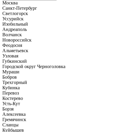
Москва
Санкт-Петербург
Светлогорск
Уссурийск
Изобильный
Андреаполь
Волчанск
Новороссийск
Феодосия
Альметьевск
Узловая
Губкинский
Городской округ Черноголовка
Мураши
Бобров
Трехгорный
Кубинка
Перевоз
Костерево
Усть-Кут
Борзя
Алексеевка
Гремячинск
Сланцы
Куйбышев