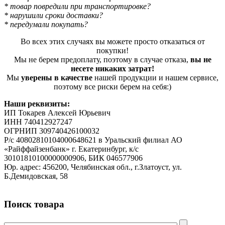
* товар повредили при транспортировке?
* нарушили сроки доставки?
* передумали покупать?
Во всех этих случаях вы можете просто отказаться от
покупки!
Мы не берем предоплату, поэтому в случае отказа,
вы не
несете никаких затрат!
Мы
уверены в качестве
нашей продукции и нашем сервисе,
поэтому все риски берем на себя:)
Наши реквизиты:
ИП Токарев Алексей Юрьевич
ИНН 740412927247
ОГРНИП 309740426100032
Р/с 40802810104000648621 в Уральский филиал АО
«Райффайзенбанк» г. Екатеринбург, к/с
30101810100000000906, БИК 046577906
Юр. адрес: 456200, Челябинская обл., г.Златоуст, ул.
Б.Демидовская, 58
Поиск товара