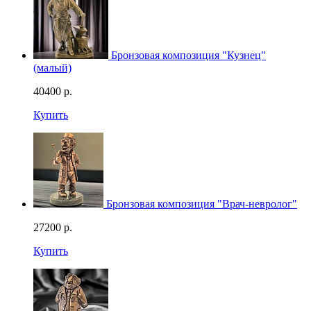
Бронзовая композиция "Кузнец"
(малый)
40400
р.
Купить
Бронзовая композиция "Врач-невролог"
27200
р.
Купить