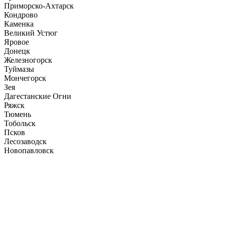
Приморско-Ахтарск
Кондрово
Каменка
Великий Устюг
Яровое
Донецк
Железногорск
Туймазы
Мончегорск
Зея
Дагестанские Огни
Ряжск
Тюмень
Тобольск
Псков
Лесозаводск
Новопавловск