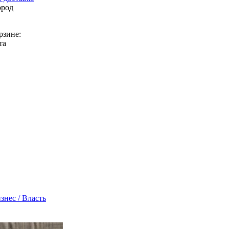
ород
рзине:
та
знес / Власть