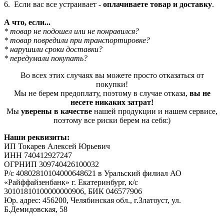
6. Если вас все устраивает -
оплачиваете товар и доставку
.
А что, если...
* товар не подошел или не понравился?
* товар повредили при транспортировке?
* нарушили сроки доставки?
* передумали покупать?
Во всех этих случаях вы можете просто отказаться от
покупки!
Мы не берем предоплату, поэтому в случае отказа,
вы не
несете никаких затрат!
Мы
уверены в качестве
нашей продукции и нашем сервисе,
поэтому все риски берем на себя:)
Наши реквизиты:
ИП Токарев Алексей Юрьевич
ИНН 740412927247
ОГРНИП 309740426100032
Р/с 40802810104000648621 в Уральский филиал АО
«Райффайзенбанк» г. Екатеринбург, к/с
30101810100000000906, БИК 046577906
Юр. адрес: 456200, Челябинская обл., г.Златоуст, ул.
Б.Демидовская, 58