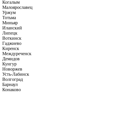
Когалым
Малоярославец
Уржум
Тотьма
Миньяр
Иланский
Липецк
Воткинск
Гаджиево
Киренск
Междуреченск
Демидов
Кунгур
Новоржев
Усть-Лабинск
Волгоград
Барнаул
Конаково