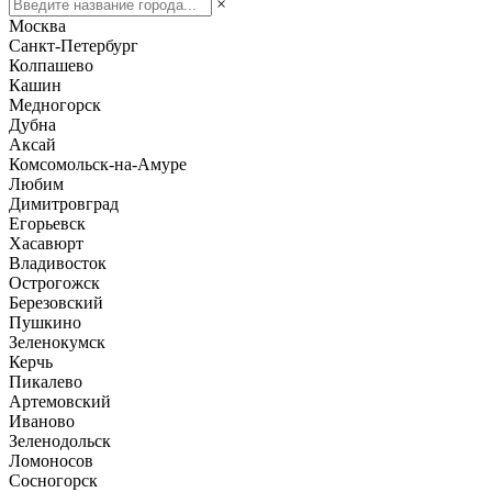
×
Москва
Санкт-Петербург
Колпашево
Кашин
Медногорск
Дубна
Аксай
Комсомольск-на-Амуре
Любим
Димитровград
Егорьевск
Хасавюрт
Владивосток
Острогожск
Березовский
Пушкино
Зеленокумск
Керчь
Пикалево
Артемовский
Иваново
Зеленодольск
Ломоносов
Сосногорск